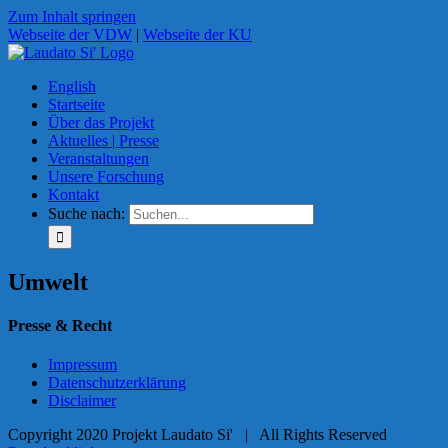
Zum Inhalt springen
Webseite der VDW
|
Webseite der KU
English
Startseite
Über das Projekt
Aktuelles | Presse
Veranstaltungen
Unsere Forschung
Kontakt
Suche nach:
Umwelt
Presse & Recht
Impressum
Datenschutzerklärung
Disclaimer
Copyright 2020 Projekt Laudato Si' | All Rights Reserved